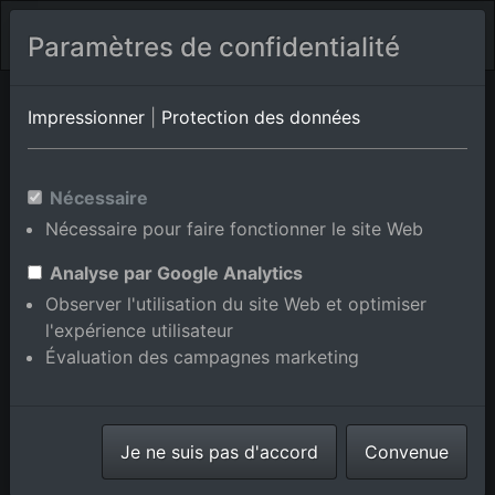
Paramètres de confidentialité
Toscane
Avenza
Impressionner
|
Protection des données
Photos aériennes de Alberoro
Nécessaire
en Toscane, Italie
Nécessaire pour faire fonctionner le site Web
Analyse par Google Analytics
Observer l'utilisation du site Web et optimiser
l'expérience utilisateur
Afficher/masquer la carte
Évaluation des campagnes marketing
⇗ Lieux voisins
Toutes les photos
aériennes de la boutique en
Je ne suis pas d'accord
ligne
Convenue