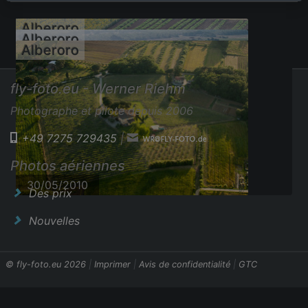
Alberoro
Alberoro
Alberoro
fly-foto.eu - Werner Riehm
Photographe et pilote depuis 2006
+49 7275 729435
|
27/07/2011
Photos aériennes
27/07/2011
30/05/2010
Des prix
Nouvelles
© fly-foto.eu 2026
|
Imprimer
|
Avis de confidentialité
|
GTC