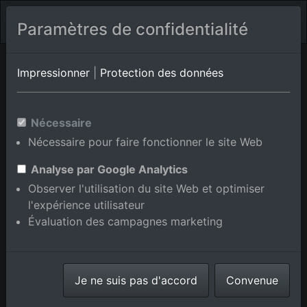
Paramètres de confidentialité
Bertagia
Vénétie
Bibione Pineda
Impressionner
|
Protection des données
Photos aériennes de Bibione
Nécessaire
en Vénétie, Italie
Nécessaire pour faire fonctionner le site Web
Analyse par Google Analytics
Observer l'utilisation du site Web et optimiser
l'expérience utilisateur
Afficher/masquer la carte
Évaluation des campagnes marketing
⇗ Lieux voisins
Toutes les photos
aériennes de la boutique en
Je ne suis pas d'accord
ligne
Convenue