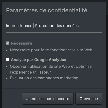
Paramètres de confidentialité
Bertincourt
Pas de Calais
Boiry-Sainte-Rictrude
Impressionner
|
Protection des données
Photos aériennes de Blairville
Nécessaire
Nécessaire pour faire fonctionner le site Web
en Pas de Calais, France
Analyse par Google Analytics
Observer l'utilisation du site Web et optimiser
l'expérience utilisateur
Évaluation des campagnes marketing
Afficher/masquer la carte
⇗ Lieux voisins
Toutes les photos
aériennes de la boutique en
Je ne suis pas d'accord
Convenue
ligne