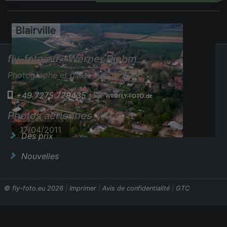
Blairville
fly-foto.eu - Werner Riehm
Photographe et pilote depuis 2006
+49 7275 729435
|
Photos aériennes
17/04/2011
Des prix
Nouvelles
© fly-foto.eu 2026
|
Imprimer
|
Avis de confidentialité
|
GTC