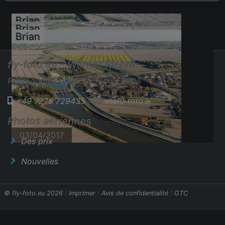
Brian
Brian
Brian
fly-foto.eu - Werner Riehm
Photographe et pilote depuis 2006
+49 7275 729435
|
03/04/2017
Photos aériennes
03/04/2017
03/04/2017
Des prix
Nouvelles
© fly-foto.eu 2026
|
Imprimer
|
Avis de confidentialité
|
GTC