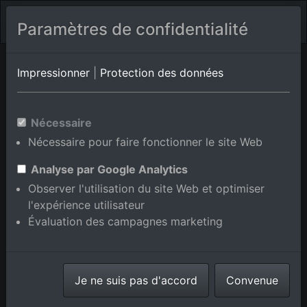
Paramètres de confidentialité
Bibione Pineda
Vénétie
Ca' Ballarin
Impressionner
|
Protection des données
Photos aériennes de Brian en
Nécessaire
Vénétie, Italie
Nécessaire pour faire fonctionner le site Web
Analyse par Google Analytics
Observer l'utilisation du site Web et optimiser
l'expérience utilisateur
Afficher/masquer la carte
Évaluation des campagnes marketing
⇗ Lieux voisins
Toutes les photos
aériennes de la boutique en
Je ne suis pas d'accord
ligne
Convenue