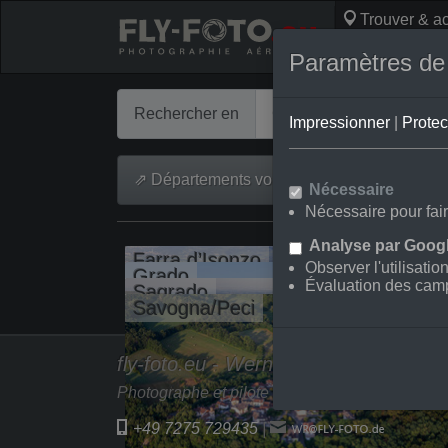
Trouver & ac
Photos aérien
Paramètres de c
Rechercher en
Impressionner
|
Protec
⇗ Départements voisins
Nécessaire
Nécessaire pour fair
Analyse par Googl
Farra d’Isonzo
Observer l'utilisatio
Grado
Évaluation des cam
Sagrado
Savogna/Peci
fly-foto.eu - Werner Riehm
Photographe et pilote depuis 2006
+49 7275 729435
|