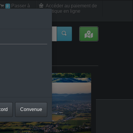
Passer à
Accéder au paiement de
0
la boutique en ligne
la caisse int.
rizia
ossa
vogna d’Isonzo
cord
Convenue