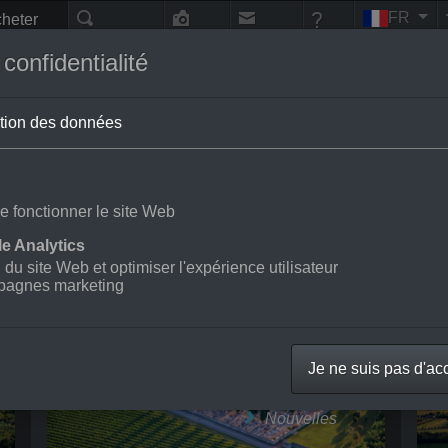
FR
heter
nes
Recherche
Photo-
Contact
Aide
vol
onfidentialité
tion des données
e fonctionner le site Web
e Analytics
Farra/Villanova
Go
n du site Web et optimiser l'expérience utilisateur
Grado/Santuario Di Barbana
M
pagnes marketing
San Lorenzo Isontino
Sa
Photos aériennes
Je ne suis pas d'ac
Des prix
Nouvelles