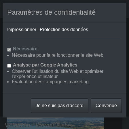
Paramètres de confidentialité
Impressionner
|
Protection des données
Rechercher en
Nécessaire
Afficher/masquer la carte
Nécessaire pour faire fonctionner le site Web
⇗ Départements voisins
Toutes les photos
Analyse par Google Analytics
aériennes de la
Observer l'utilisation du site Web et optimiser
l'expérience utilisateur
boutique en ligne
Évaluation des campagnes marketing
Castiglione del Lago
Castiglione/Mugnanesi
Je ne suis pas d'accord
Convenue
Tuoro sul Trasimeno
fly-foto.eu - Werner Riehm