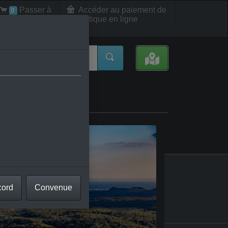
Passer à
Accéder au paiement de
0
la boutique en ligne
la caisse int.
éjus
cord
Convenue