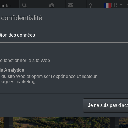
FR
heter
nes
Recherche
Photo-
Contact
Aide
vol
onfidentialité
tion des données
s photos aériennes de la boutique en ligne
e fonctionner le site Web
e Analytics
Fayence
Fr
n du site Web et optimiser l'expérience utilisateur
Tourrettes
pagnes marketing
Photos aériennes
Des prix
Je ne suis pas d'ac
Nouvelles