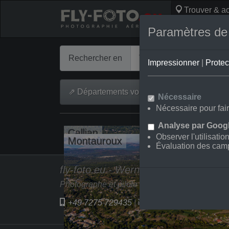
Trouver & ac
Photos aérien
Paramètres de c
Rechercher en
Impressionner
|
Protec
⇗ Départements voisins
Toutes le
Nécessaire
Nécessaire pour fair
Analyse par Googl
Callian
Observer l'utilisatio
Montauroux
Évaluation des cam
fly-foto.eu - Werner Riehm
Photographe et pilote depuis 2006
+49 7275 729435
|