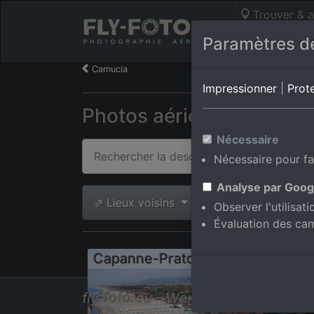
Trouver & a
Photos aérie
Paramètres de
Camucia
Impressionner
|
Prot
Photos aériennes de Cap
Nécessaire
Nécessaire pour fa
Analyse par Goog
⇗ Lieux voisins
Toutes les phot
Observer l'utilisat
Évaluation des ca
Capanne-Prato-Cinquale
fly-foto.eu - Werner Riehm