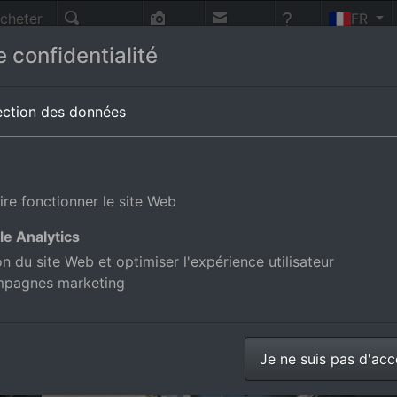
cheter
FR
nnes
Recherche
Photo-
Contact
Aide
 confidentialité
vol
Tous les albums des lieux en
Toscane
ection des données
anne-Prato-Cinquale en Toscane, 
ire fonctionner le site Web
le Analytics
os aériennes de la boutique en ligne
ion du site Web et optimiser l'expérience utilisateur
mpagnes marketing
Capanne-Prato-Cinquale
Je ne suis pas d'ac
Photos aériennes