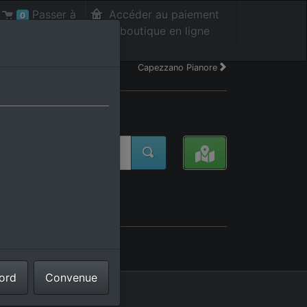
Passer à
Accéder au paiement
0
la caisse int.
de la boutique en ligne
Capezzano Pianore
Italie
cord
Convenue