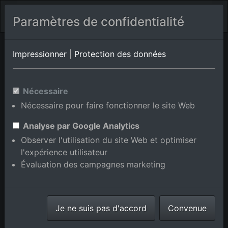
Paramètres de confidentialité
Caravaggio
Bergamo
Casirate d’Adda
Impressionner
|
Protection des données
Photos aériennes de
Nécessaire
Caravaggio/Santuario di
Nécessaire pour faire fonctionner le site Web
Caravaggio en Bergamo, Italie
Analyse par Google Analytics
Observer l'utilisation du site Web et optimiser
l'expérience utilisateur
Évaluation des campagnes marketing
Afficher/masquer la carte
⇗ Lieux voisins
Toutes les photos
Je ne suis pas d'accord
Convenue
aériennes de la boutique en
ligne