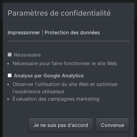
Paramètres de confidentialité
Eraclea Mare
Vénétie
Fossalta di
Impressionner
|
Protection des données
Portogruaro
Photos aériennes de Faro en
Nécessaire
Nécessaire pour faire fonctionner le site Web
Vénétie, Italie
Analyse par Google Analytics
Observer l'utilisation du site Web et optimiser
l'expérience utilisateur
Évaluation des campagnes marketing
Afficher/masquer la carte
⇗ Lieux voisins
Toutes les photos
aériennes de la boutique en
Je ne suis pas d'accord
Convenue
ligne