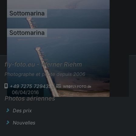
Sottomarina
06/04/2016
Sottomarina
06/04/2016
06/04/2016
fly-foto.eu - Werner Riehm
06/04/2016
Photographe et pilote depuis 2006
+49 7275 729435
|
06/04/2016
Photos aériennes
Des prix
Nouvelles