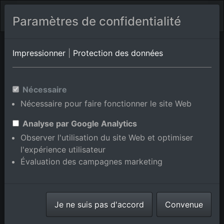
Paramètres de confidentialité
Gomiécourt
Pas de Calais
Haplincourt
Impressionner
|
Protection des données
Photos aériennes de Habarcq
Nécessaire
en Pas de Calais, France
Nécessaire pour faire fonctionner le site Web
Analyse par Google Analytics
Observer l'utilisation du site Web et optimiser
l'expérience utilisateur
Afficher/masquer la carte
Évaluation des campagnes marketing
⇗ Lieux voisins
Toutes les photos
aériennes de la boutique en
Je ne suis pas d'accord
ligne
Convenue