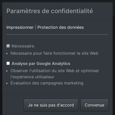
Paramètres de confidentialité
La Thieuloye
Pas de Calais
Lisbourg
Impressionner
|
Protection des données
Photos aériennes de
Nécessaire
Leulinghen-Bernes en Pas de
Nécessaire pour faire fonctionner le site Web
Calais, France
Analyse par Google Analytics
Observer l'utilisation du site Web et optimiser
l'expérience utilisateur
Évaluation des campagnes marketing
Afficher/masquer la carte
⇗ Lieux voisins
Toutes les photos
Je ne suis pas d'accord
Convenue
aériennes de la boutique en
ligne