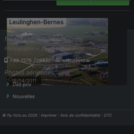
Leulinghen-Bernes
fly-foto.eu - Werner Riehm
Photographe et pilote depuis 2006
+49 7275 729435
|
Photos aériennes
18/04/2011
Des prix
Nouvelles
© fly-foto.eu 2026
|
Imprimer
|
Avis de confidentialité
|
GTC