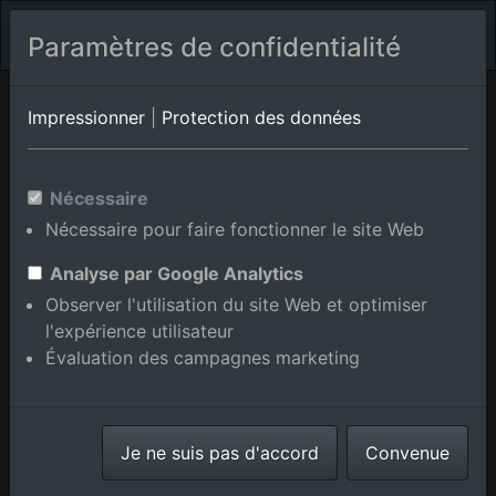
Paramètres de confidentialité
Latisana
Udine
Lignano Sabbiadoro
Impressionner
|
Protection des données
Photos aériennes de
Nécessaire
Lignano/Isola Sant Andrea en
Nécessaire pour faire fonctionner le site Web
Udine, Italie
Analyse par Google Analytics
Observer l'utilisation du site Web et optimiser
l'expérience utilisateur
Évaluation des campagnes marketing
Afficher/masquer la carte
⇗ Lieux voisins
Toutes les photos
Je ne suis pas d'accord
Convenue
aériennes de la boutique en
ligne