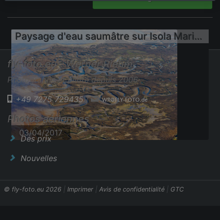
Paysage d'eau saumâtre sur Isola Marinetta à Lido di Grado près de Lignano Sabbiadoro
fly-foto.eu - Werner Riehm
Photographe et pilote depuis 2006
+49 7275 729435
|
Photos aériennes
03/04/2017
Des prix
Nouvelles
© fly-foto.eu 2026
|
Imprimer
|
Avis de confidentialité
|
GTC