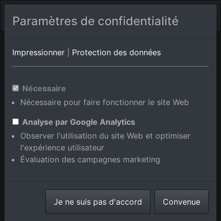
Paramètres de confidentialité
Palazzuolo
Toscane
Pergognano
Impressionner
|
Protection des données
Photos aériennes de Pedona
Nécessaire
en Toscane, Italie
Nécessaire pour faire fonctionner le site Web
Analyse par Google Analytics
Observer l'utilisation du site Web et optimiser
l'expérience utilisateur
Afficher/masquer la carte
Évaluation des campagnes marketing
⇗ Lieux voisins
Toutes les photos
aériennes de la boutique en
Je ne suis pas d'accord
ligne
Convenue