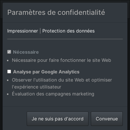
Paramètres de confidentialité
Pellestrina
Vénétie
Pila
Impressionner
|
Protection des données
Photos aériennes de Piave
Nécessaire
Vecchia en Vénétie, Italie
Nécessaire pour faire fonctionner le site Web
Analyse par Google Analytics
Observer l'utilisation du site Web et optimiser
l'expérience utilisateur
Afficher/masquer la carte
Évaluation des campagnes marketing
⇗ Lieux voisins
Toutes les photos
aériennes de la boutique en
Je ne suis pas d'accord
ligne
Convenue