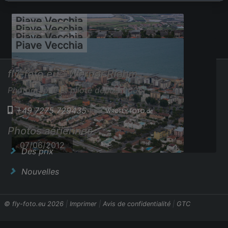
Piave Vecchia
Piave Vecchia
Piave Vecchia
Piave Vecchia
fly-foto.eu - Werner Riehm
Photographe et pilote depuis 2006
+49 7275 729435
|
07/06/2012
07/06/2012
Photos aériennes
07/06/2012
07/06/2012
Des prix
Nouvelles
© fly-foto.eu 2026
|
Imprimer
|
Avis de confidentialité
|
GTC