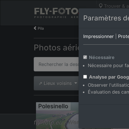
Trouver & a
Photos aérie
Paramètres de
Pila
Impressionner
|
Prot
Photos aériennes de Poles
Nécessaire
Nécessaire pour fa
Analyse par Goog
⇗ Lieux voisins
Toutes les phot
Observer l'utilisat
Évaluation des ca
Polesinello
fly-foto.eu - Werner Riehm