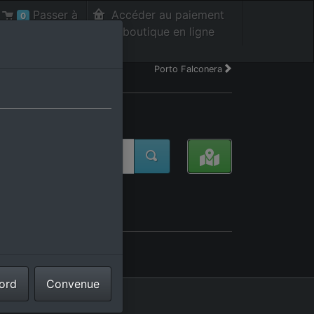
Passer à
Accéder au paiement
0
la caisse int.
de la boutique en ligne
Porto Falconera
cord
Convenue