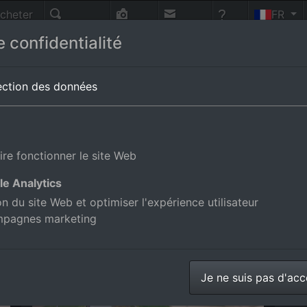
cheter
FR
nnes
Recherche
Photo-
Contact
Aide
 confidentialité
vol
Tous les albums des lieux en
Vénétie
ection des données
inello en Vénétie, Italie
ire fonctionner le site Web
le Analytics
os aériennes de la boutique en ligne
ion du site Web et optimiser l'expérience utilisateur
mpagnes marketing
Polesinello
Je ne suis pas d'ac
Photos aériennes