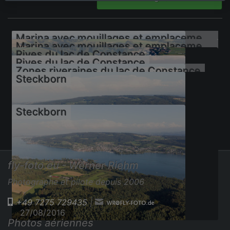
Marina avec mouillages et emplacements pour bateaux sur les rives du lac de Constance
Marina avec mouillages et emplacements pour bateaux sur les rives du lac de Constance
Rives du lac de Constance
Rives du lac de Constance
Zones riveraines du lac de Constance
Steckborn
Steckborn
27/08/2016
27/08/2016
27/08/2016
27/08/2016
fly-foto.eu - Werner Riehm
27/08/2016
27/08/2016
Photographe et pilote depuis 2006
+49 7275 729435
|
27/08/2016
Photos aériennes