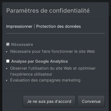
Paramètres de confidentialité
Mammern
Thurgovie
Impressionner
|
Protection des données
Photos aériennes de
Nécessaire
Steckborn en Thurgovie,
Nécessaire pour faire fonctionner le site Web
Suisse
Analyse par Google Analytics
Observer l'utilisation du site Web et optimiser
l'expérience utilisateur
Évaluation des campagnes marketing
Afficher/masquer la carte
⇗ Lieux voisins
Toutes les photos
Je ne suis pas d'accord
Convenue
aériennes de la boutique en
ligne