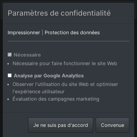
Paramètres de confidentialité
Sinalunga/Scrofiano
Siena
Impressionner
|
Protection des données
Photos aériennes de
Nécessaire
Trequanda en Siena, Italie
Nécessaire pour faire fonctionner le site Web
Analyse par Google Analytics
Observer l'utilisation du site Web et optimiser
l'expérience utilisateur
Afficher/masquer la carte
Évaluation des campagnes marketing
⇗ Lieux voisins
Toutes les photos
aériennes de la boutique en
Je ne suis pas d'accord
ligne
Convenue