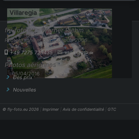
Villaregia
fly-foto.eu - Werner Riehm
Photographe et pilote depuis 2006
+49 7275 729435
|
Photos aériennes
05/04/2016
Des prix
Nouvelles
© fly-foto.eu 2026
|
Imprimer
|
Avis de confidentialité
|
GTC