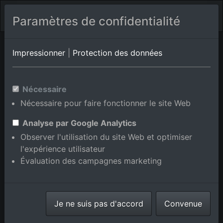
Paramètres de confidentialité
Venezia
Vénétie
Zecchetto
Impressionner
|
Protection des données
Photos aériennes de Villaregia
Nécessaire
en Vénétie, Italie
Nécessaire pour faire fonctionner le site Web
Analyse par Google Analytics
Observer l'utilisation du site Web et optimiser
l'expérience utilisateur
Afficher/masquer la carte
Évaluation des campagnes marketing
⇗ Lieux voisins
Toutes les photos
aériennes de la boutique en
Je ne suis pas d'accord
ligne
Convenue