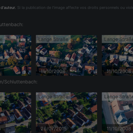
 d'auteur.
Si la publication de l'image affecte vos droits personnels ou viol
luttenbach:
e
Lange Straße
Lange Straß
11/10/2008
11/10/2008
en/Schluttenbach:
e
Lange Straße
Lange Straß
5
26/07/2015
11/10/2008