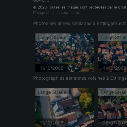
084015
© 2026 Toutes les images sont protégées par le droit
l'image et je la supprimerai.
Photos aériennes similaires à Ettlingen/Sch
Lange Straße
Lange Straß
11/10/2008
11/10/2008
Photographies aériennes voisines à Ettling
Lange Straße
Lange Straß
11/10/2008
26/07/201