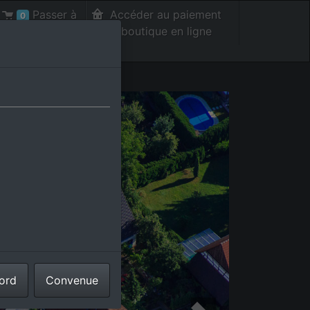
Passer à
Accéder au paiement
0
la caisse int.
de la boutique en ligne
cord
Convenue