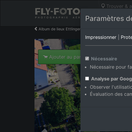
Trouver & a
Photos aérie
Paramètres de
Album de lieux Ettlingen/Schluttenbach
en Bade
Impressionner
|
Prot
Ajouter au panier int.
Nécessaire
Nécessaire pour fa
Analyse par Goog
Observer l'utilisat
Évaluation des ca