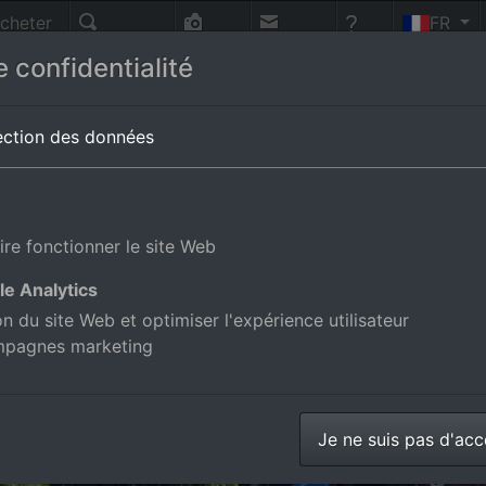
cheter
FR
nnes
Recherche
Photo-
Contact
Aide
 confidentialité
vol
-Wurtemberg,Allemagne
ection des données
ire fonctionner le site Web
le Analytics
ion du site Web et optimiser l'expérience utilisateur
mpagnes marketing
Je ne suis pas d'ac