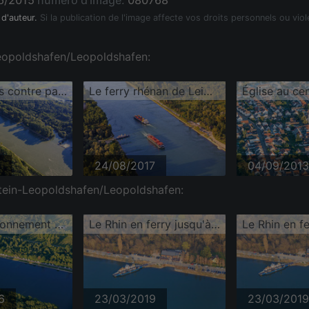
6/2015
numéro d'image:
080768
 d'auteur.
Si la publication de l'image affecte vos droits personnels ou viol
Leopoldshafen/Leopoldshafen:
Motomarines contre parapentes dans ou au-dessus du Rhin
Le ferry rhénan de Leimersheim attend deux cargos sur le Rhin.
5
24/08/2017
04/09/2013
tein-Leopoldshafen/Leopoldshafen:
Aire de stationnement pour camping-cars sur les rives du Rhin
Le Rhin en ferry jusqu'à Leimersheim
6
23/03/2019
23/03/2019