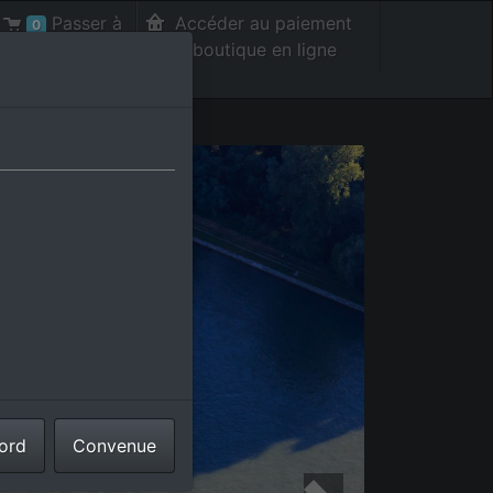
Passer à
Accéder au paiement
0
la caisse int.
de la boutique en ligne
cord
Convenue