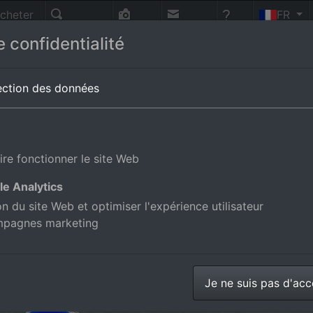
cheter
FR
nnes
Recherche
Photo-
Contact
Aide
 confidentialité
vol
shafen
en Bade-Wurtemberg,Allemagne
ection des données
ire fonctionner le site Web
le Analytics
ion du site Web et optimiser l'expérience utilisateur
mpagnes marketing
Je ne suis pas d'ac