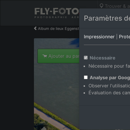
Trouver & a
Photos aérie
Paramètres de
Album de lieux Eggenstein-Leopoldshafen/Leopold
Impressionner
|
Prot
Ajouter au panier int.
Nécessaire
Nécessaire pour fa
Analyse par Goog
Observer l'utilisat
Évaluation des ca