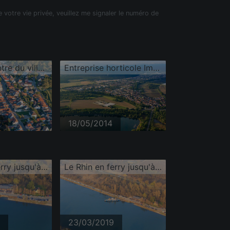
e votre vie privée, veuillez me signaler le numéro de
Église au centre du village
Entreprise horticole Im Wörth
18/05/2014
Le Rhin en ferry jusqu'à Leimersheim
Le Rhin en ferry jusqu'à Leimersheim
23/03/2019