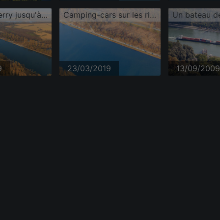
Le Rhin en ferry jusqu'à Leimersheim
Camping-cars sur les rives du Rhin
9
23/03/2019
13/09/2009