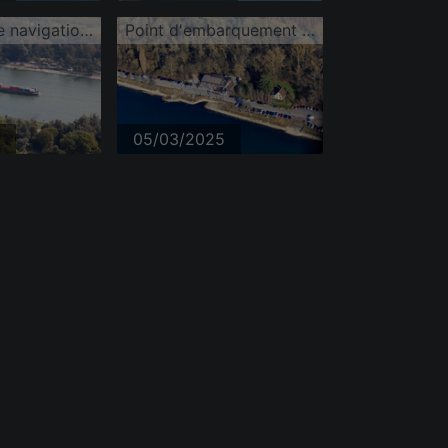
Un bateau de navigation intérieure navigue sur le Rhin.
Point d'embarquement du ferry du Rhin à destination de Leimerheim et du restaurant Rheinblick
05/03/2025