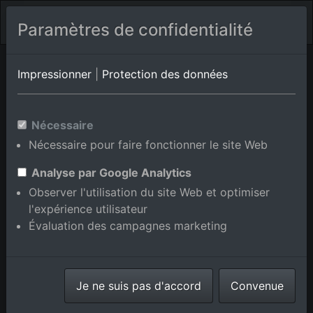
Paramètres de confidentialité
Album de lieux Braunsbach/Geislingen am Kocher
en Bade-
Impressionner
|
Protection des données
Wurtemberg,Allemagne
Nécessaire
Nécessaire pour faire fonctionner le site Web
Ajouter au panier int.
Analyse par Google Analytics
Observer l'utilisation du site Web et optimiser
l'expérience utilisateur
Évaluation des campagnes marketing
Je ne suis pas d'accord
Convenue
Pont de Kochertal sur l'A6 à le quartier Geislingen am