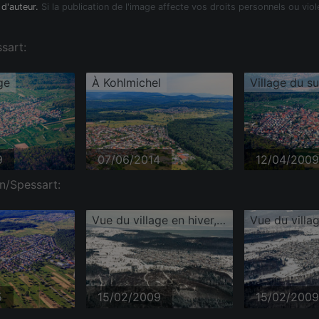
 d'auteur.
Si la publication de l'image affecte vos droits personnels ou viol
sart:
ge
À Kohlmichel
Village du s
9
07/06/2014
12/04/2009
en/Spessart:
Vue du village en hiver, sous la neige venant de l'est
5
15/02/2009
15/02/2009