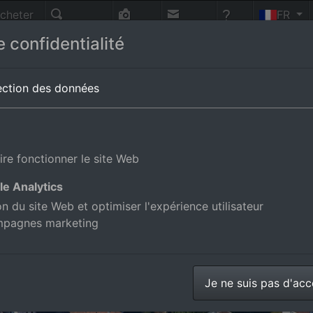
cheter
FR
nnes
Recherche
Photo-
Contact
Aide
 confidentialité
vol
emberg,Allemagne
ection des données
ire fonctionner le site Web
le Analytics
ion du site Web et optimiser l'expérience utilisateur
mpagnes marketing
Je ne suis pas d'ac