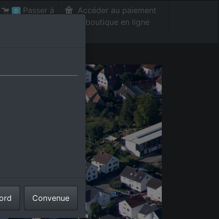
Passer à
Accéder au paiement
0
la caisse int.
de la boutique en ligne
cord
Convenue