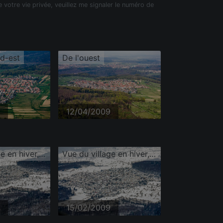
e votre vie privée, veuillez me signaler le numéro de
ud-est
De l'ouest
12/04/2009
Vue du village en hiver, sous la neige venue du nord
Vue du village en hiver, sous la neige venue du nord
15/02/2009