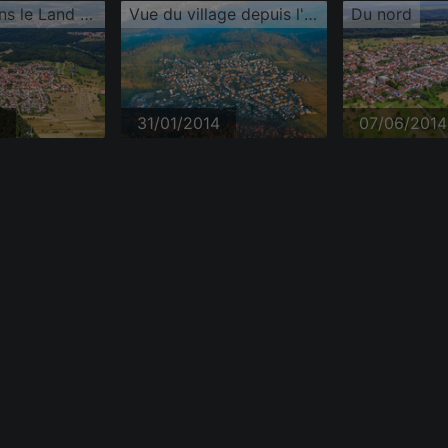
Spessart dans le Land de Bade-Wurtemberg
Vue du village depuis l'ouest
Du nord
31/01/2014
07/06/2014