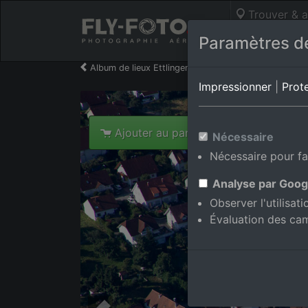
Trouver & a
Photos aérie
Paramètres de
Album de lieux Ettlingen/Spessart
en Bade-Wurt
Impressionner
|
Prot
Ajouter au panier int.
Nécessaire
Nécessaire pour fa
Analyse par Goog
Observer l'utilisat
Évaluation des ca