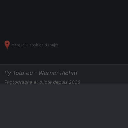
marque la position du sujet.
fly-foto.eu - Werner Riehm
Photographe et pilote depuis 2006
+49 7275 729435
|
Photos aériennes
Des prix
Nouvelles