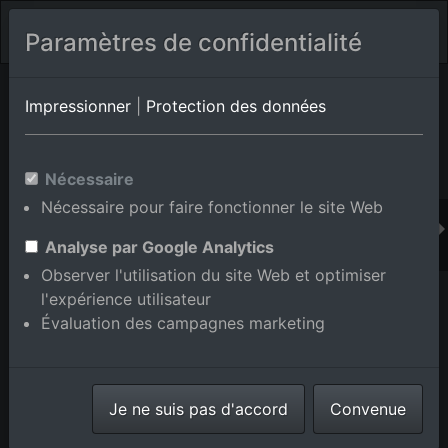
Paramètres de confidentialité
Album de lieux Brühl
en Bade-Wurtemberg,Allemagne
Impressionner
|
Protection des données
Nécessaire
Ajouter au panier int.
Nécessaire pour faire fonctionner le site Web
Analyse par Google Analytics
Observer l'utilisation du site Web et optimiser
l'expérience utilisateur
Évaluation des campagnes marketing
Je ne suis pas d'accord
Convenue
Parc industriel Schütte-Lanz-Park et développement
d'entreprises dans le district de Rheinau à Brühl dans