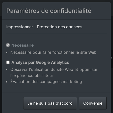
Paramètres de confidentialité
Album de lieux Altlußheim
en Bade-Wurtemberg,Allemagne
Impressionner
|
Protection des données
Nécessaire
Ajouter au panier int.
Nécessaire pour faire fonctionner le site Web
Analyse par Google Analytics
Observer l'utilisation du site Web et optimiser
l'expérience utilisateur
Évaluation des campagnes marketing
Je ne suis pas d'accord
Convenue
Vue de la ville depuis le nord à Altlußheim dans le
département Bade-Wurtemberg, Allemagne
prise le