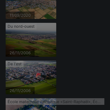
11/09/2020
Du nord-ouest
26/11/2006
De l'est
26/11/2006
École maternelle catholique «Saint-Raphaël», École Markus (École secondaire et lycée professionnel)