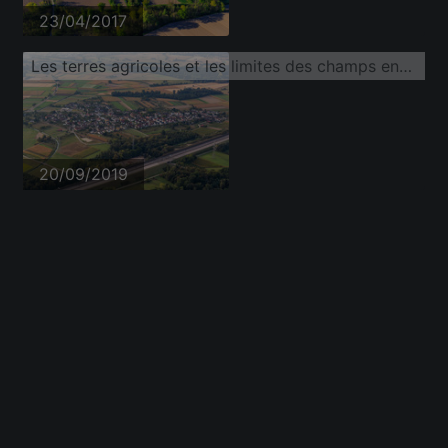
23/04/2017
Les terres agricoles et les limites des champs entourent la zone d'habitation du village derrière l'autoroute A5 dans Balzhofen
20/09/2019