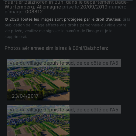
quartier Balzhofen in Bühl dans le département Bade-
Wurtemberg, Allemagne
prise le
20/09/2019
numéro
d'image:
008812
© 2026 Toutes les images sont protégées par le droit d'auteur.
Si la
publication de l'image affecte vos droits personnels ou viole votre
vie privée, veuillez me signaler le numéro de l'image et je la
supprimerai.
Photos aériennes similaires à Bühl/Balzhofen:
Vue du village depuis le sud, de ce côté de l'A5
23/04/2017
Vue du village depuis le sud, de ce côté de l'A5