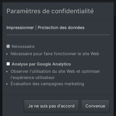
Paramètres de confidentialité
Album de lieux Bühl/Balzhofen
en Bade-
Impressionner
|
Protection des données
Wurtemberg,Allemagne
Nécessaire
Nécessaire pour faire fonctionner le site Web
Ajouter au panier int.
Analyse par Google Analytics
Observer l'utilisation du site Web et optimiser
l'expérience utilisateur
Évaluation des campagnes marketing
Je ne suis pas d'accord
Convenue
Vue de la ville depuis le sud-ouest sur la route A5 à le