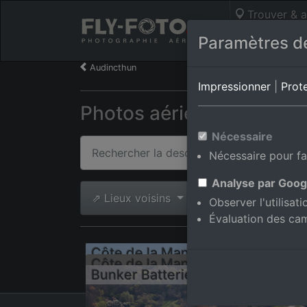
Trouver & a
Photos aérie
Paramètres de
Audincthun
Impressionner
|
Prot
Photos aériennes de Aud
Nécessaire
Nécessaire pour fa
Analyse par Goog
⇗ Lieux voisins
Toutes les phot
Observer l'utilisat
Évaluation des ca
Côte de l
Côte de l