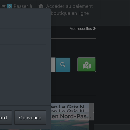
Passer à
Accéder au paiement
0
la caisse int.
de la boutique en ligne
Audresselles
Côte de la Manche Cap Le Gris Nez à Lille dans le Nord-Pas-de-Calais Picardie
Côte de la Manche Cap Le Gris Nez à Lille dans le Nord-Pas-de-Calais Picardie
Bunker Batterie Todt en Nord-Pas-de-Calais Picardie
cord
Convenue