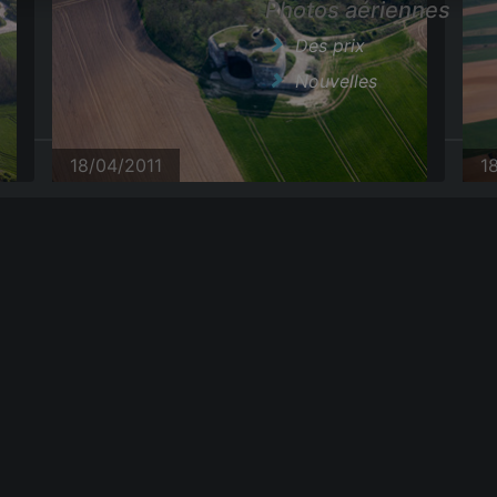
Photos aériennes
Des prix
Nouvelles
18/04/2011
1
18/04/2011
1
|
GTC
18/04/2011
1