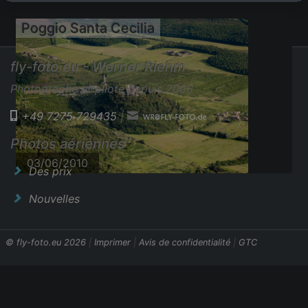
Poggio Santa Cecilia
fly-foto.eu - Werner Riehm
Photographe et pilote depuis 2006
+49 7275 729435
|
Photos aériennes
03/06/2010
Des prix
Nouvelles
© fly-foto.eu 2026
|
Imprimer
|
Avis de confidentialité
|
GTC