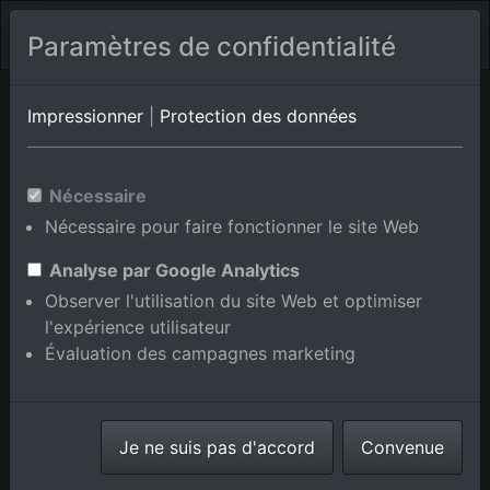
Paramètres de confidentialité
Poderi Rancoli
Toscane
Poggiolo
Impressionner
|
Protection des données
Photos aériennes de Poggio
Nécessaire
Santa Cecilia en Toscane, Italie
Nécessaire pour faire fonctionner le site Web
Analyse par Google Analytics
Observer l'utilisation du site Web et optimiser
l'expérience utilisateur
Afficher/masquer la carte
Évaluation des campagnes marketing
⇗ Lieux voisins
Toutes les photos
aériennes de la boutique en
Je ne suis pas d'accord
ligne
Convenue