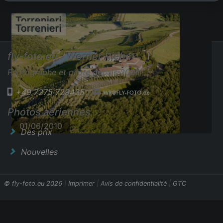
Torrenieri
Torrenieri
fly-foto.eu - Werner Riehm
Photographe et pilote depuis 2006
+49 7275 729435
|
Photos aériennes
01/06/2010
01/06/2010
Des prix
Nouvelles
© fly-foto.eu 2026
|
Imprimer
|
Avis de confidentialité
|
GTC