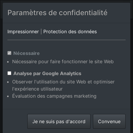
Paramètres de confidentialité
Sticciano
Toscane
Valdicastello
Impressionner
|
Protection des données
Photos aériennes de Torrenieri
Nécessaire
en Toscane, Italie
Nécessaire pour faire fonctionner le site Web
Analyse par Google Analytics
Observer l'utilisation du site Web et optimiser
l'expérience utilisateur
Afficher/masquer la carte
Évaluation des campagnes marketing
⇗ Lieux voisins
Toutes les photos
aériennes de la boutique en
Je ne suis pas d'accord
ligne
Convenue