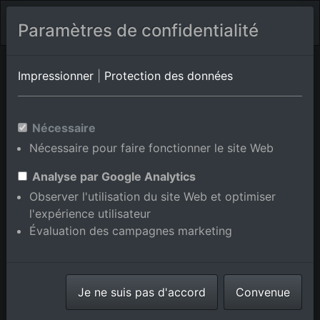
Paramètres de confidentialité
Valiano
Toscane
Viciomaggio
Impressionner
|
Protection des données
Photos aériennes de Vergelle
Nécessaire
en Toscane, Italie
Nécessaire pour faire fonctionner le site Web
Analyse par Google Analytics
Observer l'utilisation du site Web et optimiser
l'expérience utilisateur
Afficher/masquer la carte
Évaluation des campagnes marketing
⇗ Lieux voisins
Toutes les photos
aériennes de la boutique en
Je ne suis pas d'accord
ligne
Convenue