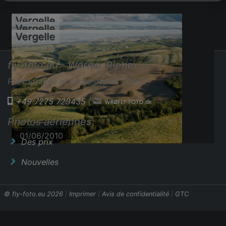
Vergelle
Vergelle
Vergelle
fly-foto.eu - Werner Riehm
Photographe et pilote depuis 2006
+49 7275 729435
|
28/07/2011
Photos aériennes
01/06/2010
01/06/2010
Des prix
Nouvelles
© fly-foto.eu 2026
|
Imprimer
|
Avis de confidentialité
|
GTC