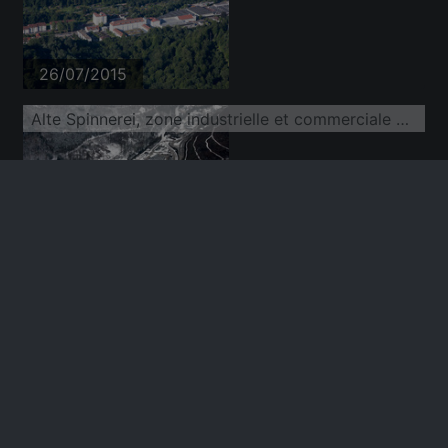
26/07/2015
Alte Spinnerei, zone industrielle et commerciale enneigée en hiver
15/02/2009