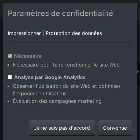
Paramètres de confidentialité
Album de lieux Ettlingen
en Bade-Wurtemberg,Allemagne
Impressionner
|
Protection des données
Nécessaire
Ajouter au panier int.
Nécessaire pour faire fonctionner le site Web
Analyse par Google Analytics
Observer l'utilisation du site Web et optimiser
l'expérience utilisateur
Évaluation des campagnes marketing
Je ne suis pas d'accord
Convenue
ETTLIN LUX à Ettlingen dans le département Bade-
Wurtemberg, Allemagne
prise le
26/07/2015
numéro