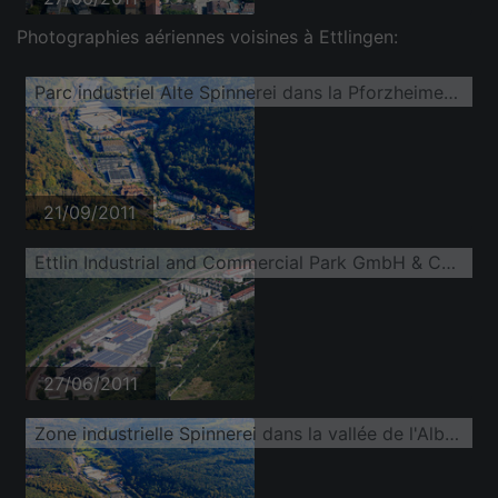
Photographies aériennes voisines à Ettlingen:
Parc industriel Alte Spinnerei dans la Pforzheimer Straße avec Prosegur, ETTLIN AG et REICHHART Logistik GmbH
21/09/2011
Ettlin Industrial and Commercial Park GmbH & Co. KG dans l'ancienne filature
27/06/2011
Zone industrielle Spinnerei dans la vallée de l'Albtal avec les logiciels Dachser Lager, Trigema, ETTLIN, Prosegur et PROMATIS