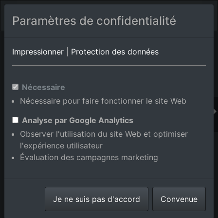
Paramètres de confidentialité
Album de lieux Dobel
en Bade-Wurtemberg,Allemagne
Impressionner
|
Protection des données
Nécessaire
Ajouter au panier int.
Nécessaire pour faire fonctionner le site Web
Analyse par Google Analytics
Observer l'utilisation du site Web et optimiser
l'expérience utilisateur
Évaluation des campagnes marketing
Je ne suis pas d'accord
Convenue
Haras Dobel à Dobel dans le département Bade-
Wurtemberg, Allemagne
prise le
31/05/2015
numéro