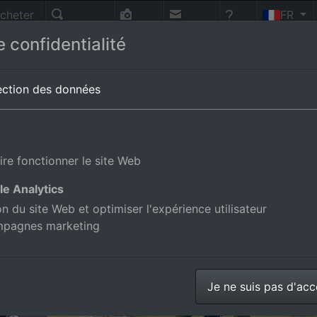
cheter
FR
nnes
Recherche
Photo-
Contact
Aide
 confidentialité
vol
magne
ection des données
ire fonctionner le site Web
le Analytics
ion du site Web et optimiser l'expérience utilisateur
mpagnes marketing
Je ne suis pas d'ac