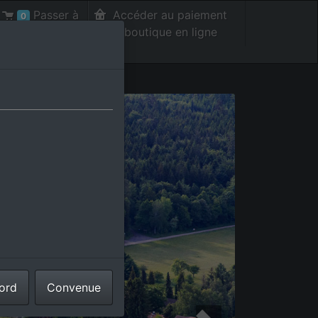
Passer à
Accéder au paiement
0
la caisse int.
de la boutique en ligne
cord
Convenue