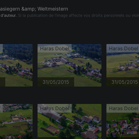
asiegern &amp; Weltmeistern
 d'auteur.
Si la publication de l'image affecte vos droits personnels ou viol
l
Haras Dobel
Haras Dobel
5
31/05/2015
31/05/2015
l
Haras Dobel
Haras Dobel