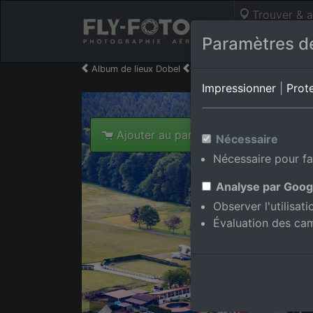
Trouver & a
Photos aérie
Paramètres de
Album de lieux Dobel
en Bade-Wurtemberg,Alle
Impressionner
|
Prot
Ajouter au panier int.
Nécessaire
Nécessaire pour fa
Analyse par Goog
Observer l'utilisat
Évaluation des ca