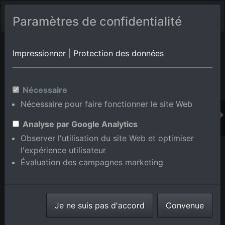
Paramètres de confidentialité
Album de lieux Dobel
en Bade-Wurtemberg,Allemagne
Impressionner
|
Protection des données
Nécessaire
Ajouter au panier int.
Nécessaire pour faire fonctionner le site Web
Analyse par Google Analytics
Observer l'utilisation du site Web et optimiser
l'expérience utilisateur
Évaluation des campagnes marketing
Je ne suis pas d'accord
Convenue
Haras Dobel à Dobel dans le département Bade-
Wurtemberg, Allemagne
prise le
31/05/2015
numéro