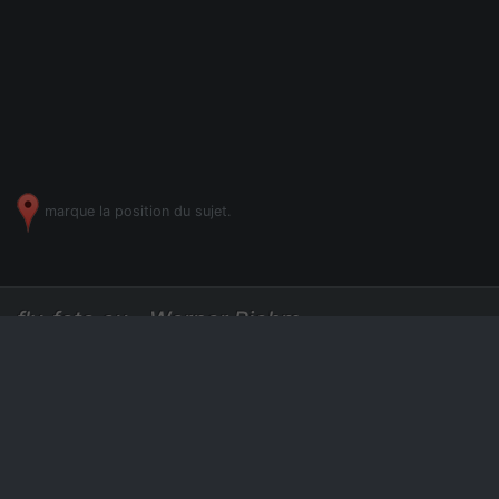
marque la position du sujet.
fly-foto.eu - Werner Riehm
Photographe et pilote depuis 2006
+49 7275 729435
|
Photos aériennes
Des prix