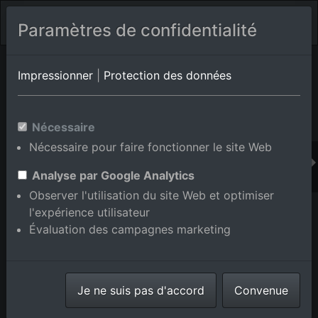
Paramètres de confidentialité
Album de lieux Dobel
en Bade-Wurtemberg,Allemagne
Impressionner
|
Protection des données
Nécessaire
Ajouter au panier int.
Nécessaire pour faire fonctionner le site Web
Analyse par Google Analytics
Observer l'utilisation du site Web et optimiser
l'expérience utilisateur
Évaluation des campagnes marketing
Je ne suis pas d'accord
Convenue
Haras Dobel à Dobel dans le département Bade-
Wurtemberg, Allemagne
prise le
31/05/2015
numéro