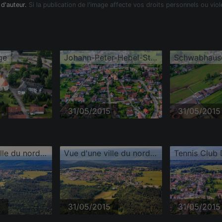
 d'auteur.
Si la publication de l'image affecte vos droits personnels ou viol
ge
Johann-Peter-Hebel-Straße
Schwabhaus
5
31/05/2015
31/05/2015
Vue d'une ville du nord de la Forêt-Noire depuis le nord
Vue d'une ville du nord de la Forêt-Noire depuis le nord
5
31/05/2015
31/05/2015