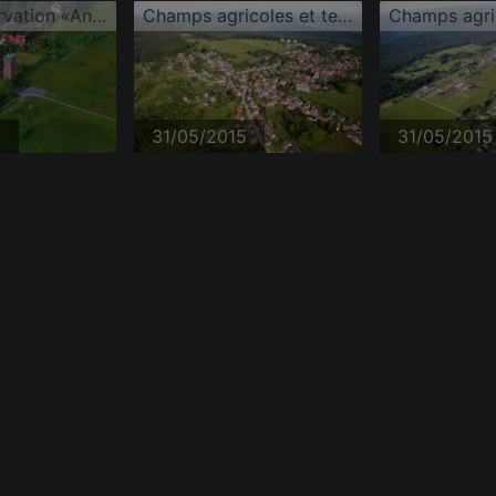
Tour d'observation «Ancien château d'eau» sur Höhenstraße
Champs agricoles et terres arables
5
31/05/2015
31/05/2015