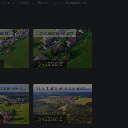
e votre vie privée, veuillez me signaler le numéro de
enstr
Schwabhausenstr
31/05/2015
Tennis Club Dobel eV au Kurpark
Vue d'une ville du nord de la Forêt-Noire depuis le nord
31/05/2015