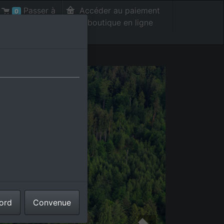
Passer à
Accéder au paiement
0
la caisse int.
de la boutique en ligne
cord
Convenue