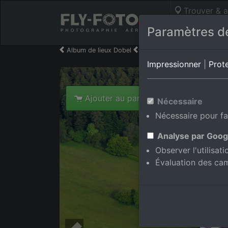
Trouver & a
Photos aérie
Paramètres de
Album de lieux Dobel
en Bade-Wurtemberg,Alle
Impressionner
|
Prot
Ajouter au panier int.
Nécessaire
Nécessaire pour fa
Analyse par Goog
Observer l'utilisat
Évaluation des ca