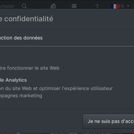
cheter
FR
nnes
Recherche
Photo-
Contact
Aide
 confidentialité
vol
magne
ection des données
ire fonctionner le site Web
le Analytics
ion du site Web et optimiser l'expérience utilisateur
mpagnes marketing
Je ne suis pas d'ac