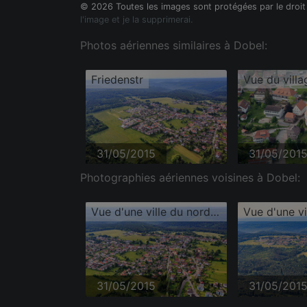
© 2026 Toutes les images sont protégées par le droit
l'image et je la supprimerai.
Photos aériennes similaires à Dobel:
Friedenstr
Vue du villa
31/05/2015
31/05/201
Photographies aériennes voisines à Dobel:
Vue d'une ville du nord de la Forêt-Noire
31/05/2015
31/05/201