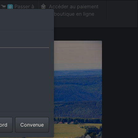
Passer à
Accéder au paiement
0
la caisse int.
de la boutique en ligne
cord
Convenue