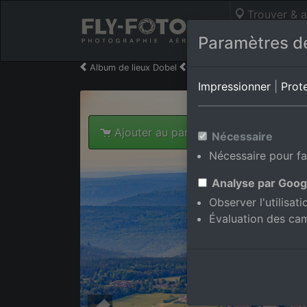
Trouver & a
Photos aérie
Paramètres de
Album de lieux Dobel
en Bade-Wurtemberg,Alle
Impressionner
|
Prot
Ajouter au panier int.
Nécessaire
Nécessaire pour fa
Analyse par Goog
Observer l'utilisat
Évaluation des ca