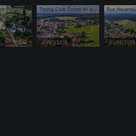
ge
Tennis Club Dobel eV au Kurpark
Rue Neuenbü
5
31/05/2015
31/05/2015