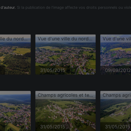
 d'auteur.
Si la publication de l'image affecte vos droits personnels ou viol
Vue d'une ville du nord de la Forêt-Noire depuis le nord
Vue d'une ville du nord de la Forêt-Noire
5
31/05/2015
09/09/2012
Champs agricoles et terres arables
5
31/05/2015
31/05/2015