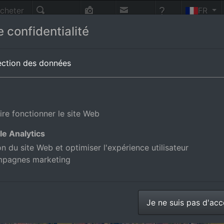
cheter
FR
nnes
Recherche
Photo-
Contact
Aide
 confidentialité
vol
magne
ection des données
ire fonctionner le site Web
le Analytics
ion du site Web et optimiser l'expérience utilisateur
mpagnes marketing
Je ne suis pas d'ac