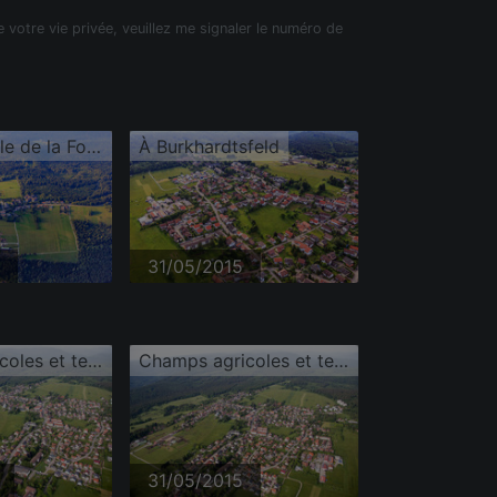
e votre vie privée, veuillez me signaler le numéro de
Vue d'une ville de la Forêt-Noire depuis le sud
À Burkhardtsfeld
31/05/2015
Champs agricoles et terres arables
Champs agricoles et terres arables
31/05/2015