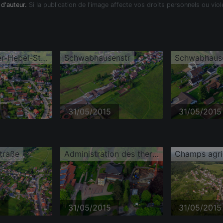
 d'auteur.
Si la publication de l'image affecte vos droits personnels ou viol
Johann-Peter-Hebel-Straße
Schwabhausenstr
Schwabhaus
5
31/05/2015
31/05/2015
traße
Administration des thermes Dobel au parc thermal
5
31/05/2015
31/05/2015