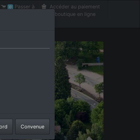
Passer à
Accéder au paiement
0
la caisse int.
de la boutique en ligne
cord
Convenue