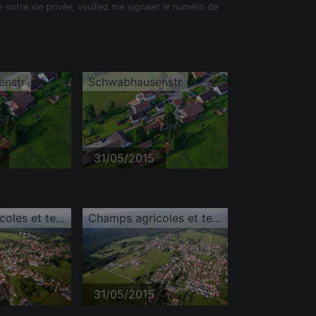
e votre vie privée, veuillez me signaler le numéro de
enstr
Schwabhausenstr
31/05/2015
Champs agricoles et terres arables
Champs agricoles et terres arables
31/05/2015