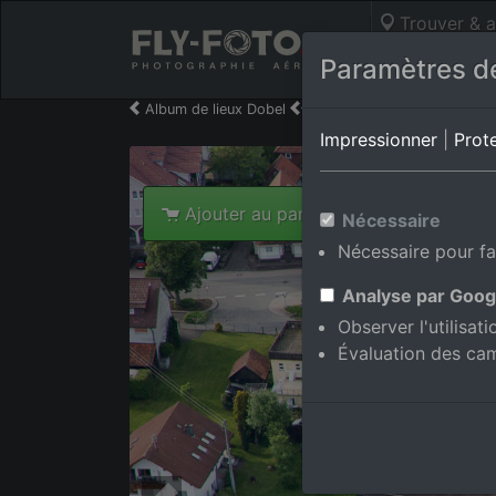
Trouver & a
Photos aérie
Paramètres de
Album de lieux Dobel
en Bade-Wurtemberg,Alle
Impressionner
|
Prot
Ajouter au panier int.
Nécessaire
Nécessaire pour fa
Analyse par Goog
Observer l'utilisat
Évaluation des ca