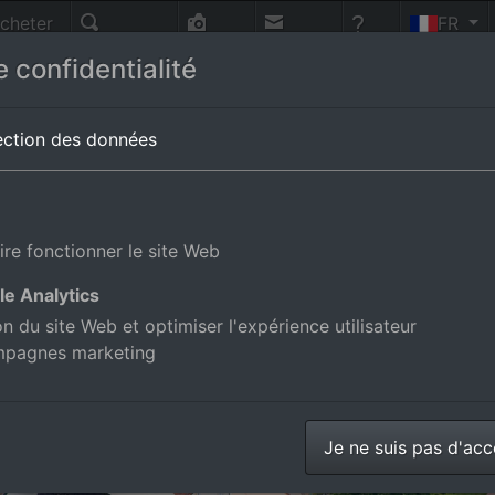
cheter
FR
nnes
Recherche
Photo-
Contact
Aide
 confidentialité
vol
magne
ection des données
ire fonctionner le site Web
le Analytics
ion du site Web et optimiser l'expérience utilisateur
mpagnes marketing
Je ne suis pas d'ac