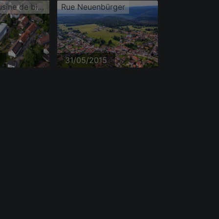
Locaux de l'usine de bijoux Micha Bunz
Rue Neuenbürger
31/05/2015