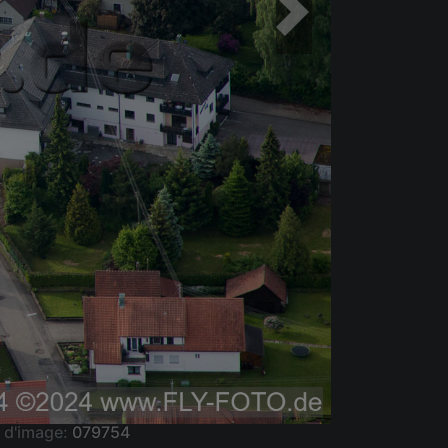
 d'image:
079754