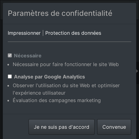
Paramètres de confidentialité
Album de lieux Dobel
en Bade-Wurtemberg,Allemagne
Impressionner
|
Protection des données
Nécessaire
Ajouter au panier int.
Nécessaire pour faire fonctionner le site Web
Analyse par Google Analytics
Observer l'utilisation du site Web et optimiser
l'expérience utilisateur
Évaluation des campagnes marketing
Je ne suis pas d'accord
Convenue
Schwabhausenstr à Dobel dans le département Bade-
Wurtemberg, Allemagne
prise le
31/05/2015
numéro