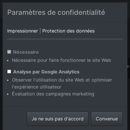
Paramètres de confidentialité
Album de lieux Dobel
en Bade-Wurtemberg,Allemagne
Impressionner
|
Protection des données
Nécessaire
Ajouter au panier int.
Nécessaire pour faire fonctionner le site Web
Analyse par Google Analytics
Observer l'utilisation du site Web et optimiser
l'expérience utilisateur
Évaluation des campagnes marketing
Je ne suis pas d'accord
Convenue
Haras Dobel à Dobel dans le département Bade-
Wurtemberg, Allemagne
prise le
31/05/2015
numéro