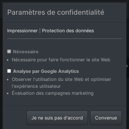
Paramètres de confidentialité
Album de lieux Dobel
en Bade-Wurtemberg,Allemagne
Impressionner
|
Protection des données
Nécessaire
Ajouter au panier int.
Nécessaire pour faire fonctionner le site Web
Analyse par Google Analytics
Observer l'utilisation du site Web et optimiser
l'expérience utilisateur
Évaluation des campagnes marketing
Je ne suis pas d'accord
Convenue
Schwabhausenstr à Dobel dans le département Bade-
Wurtemberg, Allemagne
prise le
31/05/2015
numéro