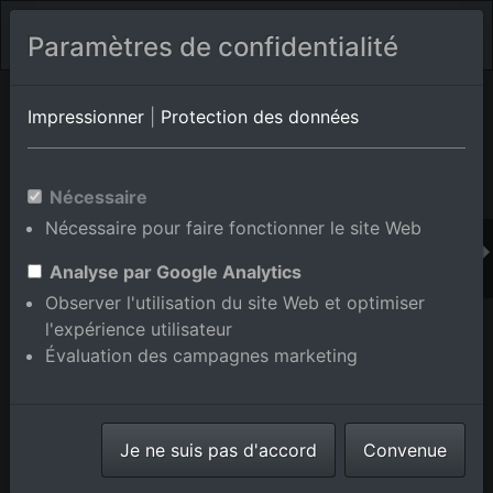
Paramètres de confidentialité
Album de lieux Dobel
en Bade-Wurtemberg,Allemagne
Impressionner
|
Protection des données
Nécessaire
Ajouter au panier int.
Nécessaire pour faire fonctionner le site Web
Analyse par Google Analytics
Observer l'utilisation du site Web et optimiser
l'expérience utilisateur
Évaluation des campagnes marketing
Je ne suis pas d'accord
Convenue
Tennis Club Dobel eV au Kurpark à Dobel dans le
département Bade-Wurtemberg, Allemagne
prise le