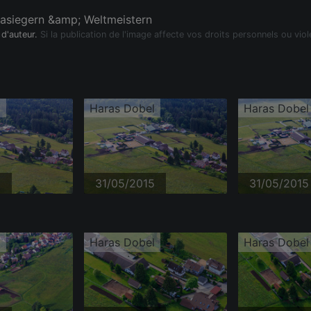
asiegern &amp; Weltmeistern
 d'auteur.
Si la publication de l'image affecte vos droits personnels ou viol
l
Haras Dobel
Haras Dobel
5
31/05/2015
31/05/2015
l
Haras Dobel
Haras Dobel