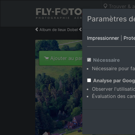
Trouver & a
Photos aérie
Paramètres de
Album de lieux Dobel
en Bade-Wurtemberg,Alle
Impressionner
|
Prot
Ajouter au panier int.
Nécessaire
Nécessaire pour fa
Analyse par Goog
Observer l'utilisat
Évaluation des ca