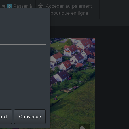
Passer à
Accéder au paiement
0
la caisse int.
de la boutique en ligne
cord
Convenue