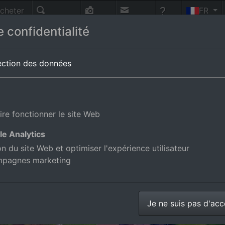
cheter
FR
nnes
Recherche
Photo-
Contact
Aide
 confidentialité
vol
magne
ection des données
ire fonctionner le site Web
le Analytics
ion du site Web et optimiser l'expérience utilisateur
mpagnes marketing
Je ne suis pas d'ac