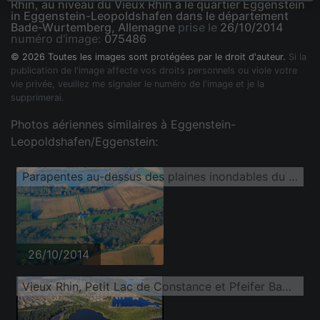
Rhin, au niveau du Vieux Rhin à le quartier Eggenstein
in Eggenstein-Leopoldshafen dans le département
Bade-Wurtemberg, Allemagne
prise le
26/10/2014
numéro d'image:
075486
© 2026 Toutes les images sont protégées par le droit d'auteur.
Si la
publication de l'image affecte vos droits personnels ou viole votre
vie privée, veuillez me signaler le numéro de l'image et je la
supprimerai.
Photos aériennes similaires à Eggenstein-
Leopoldshafen/Eggenstein:
Parapentes au-dessus des plaines inondables du Rhin, au niveau du Vieux Rhin
26/10/2014
Vieux Rhin, Petit Lac de Constance et Pfeifer Baggersee à Olhafen Karlsruhe