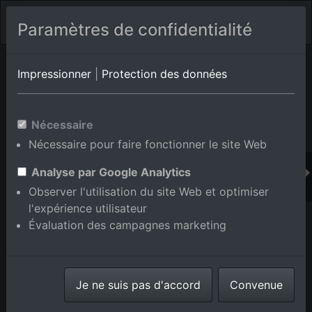
Paramètres de confidentialité
Album de lieux Eggenstein-Leopoldshafen/Eggenstein
en
Impressionner
|
Protection des données
Bade-Wurtemberg,Allemagne
Nécessaire
Nécessaire pour faire fonctionner le site Web
Ajouter au panier int.
Analyse par Google Analytics
Observer l'utilisation du site Web et optimiser
l'expérience utilisateur
Évaluation des campagnes marketing
Je ne suis pas d'accord
Convenue
Vue de la ville entre Hardtwald et le Vieux Rhin depuis