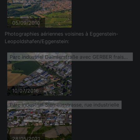
05/09/2010
Photographies aériennes voisines à Eggenstein-
Leopoldshafen/Eggenstein:
Parc industriel Daimlerstraße avec GERBER fraisage et tournage GbR, le marché de boissons Getränke Schäfer, WireStyle GmbH et Bea's Motoshop avec Giu's Quadstore
10/07/2016
Parc industriel Siemensstrasse, rue industrielle
28/05/2021