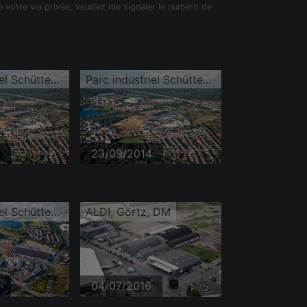
e votre vie privée, veuillez me signaler le numéro de
Parc industriel Schütte-Lanz-Park
Parc industriel Schütte-Lanz-Park
23/09/2014
Parc industriel Schütte-Lanz-Park
ALDI, Görtz, DM
04/07/2016