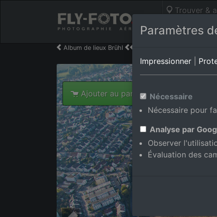
Trouver & a
Photos aérie
Paramètres de
Album de lieux Brühl
en Bade-Wurtemberg,Allem
Impressionner
|
Prot
Ajouter au panier int.
Nécessaire
Nécessaire pour fa
Analyse par Goog
Observer l'utilisat
Évaluation des ca