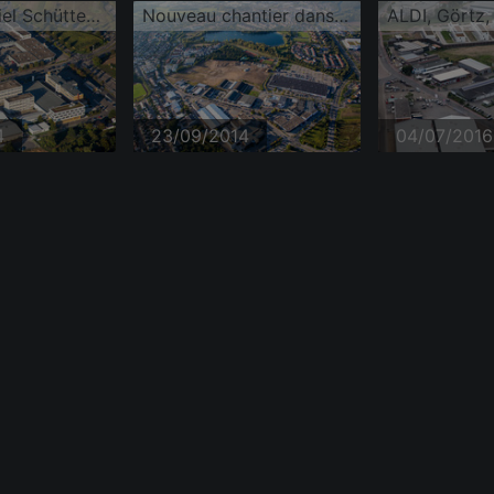
Parc industriel Schütte-Lanz-Park
Nouveau chantier dans le parc industriel Schütte-Lanz-Park
ALDI, Görtz
4
23/09/2014
04/07/2016