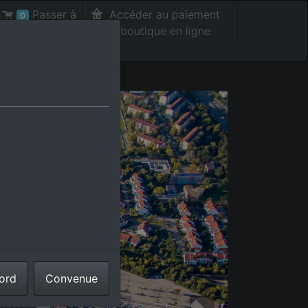
Passer à
Accéder au paiement
0
la caisse int.
de la boutique en ligne
cord
Convenue