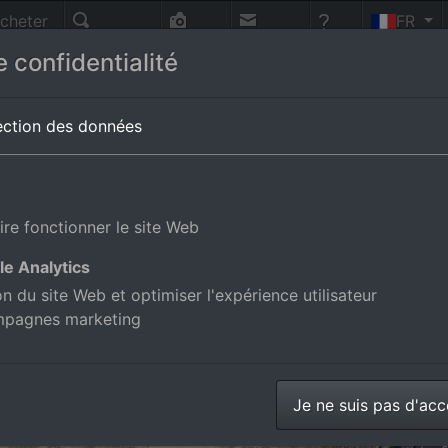
cheter
FR
nnes
Recherche
Photo-
Contact
Aide
 confidentialité
vol
agne
ection des données
ire fonctionner le site Web
le Analytics
ion du site Web et optimiser l'expérience utilisateur
mpagnes marketing
Je ne suis pas d'ac