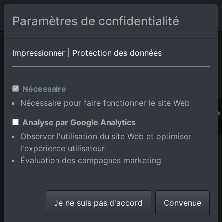
Paramètres de confidentialité
Album de lieux Brühl
en Bade-Wurtemberg,Allemagne
Impressionner
|
Protection des données
Nécessaire
Ajouter au panier int.
Nécessaire pour faire fonctionner le site Web
Analyse par Google Analytics
Observer l'utilisation du site Web et optimiser
l'expérience utilisateur
Évaluation des campagnes marketing
Je ne suis pas d'accord
Convenue
Parc industriel Schütte-Lanz-Park à Brühl dans le
département Bade-Wurtemberg, Allemagne
prise le