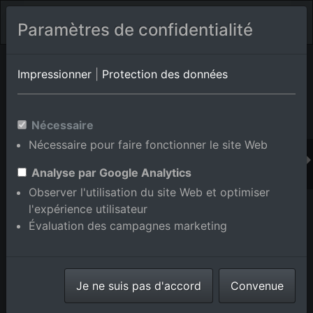
Paramètres de confidentialité
Album de lieux Brühl
en Bade-Wurtemberg,Allemagne
Impressionner
|
Protection des données
Nécessaire
Ajouter au panier int.
Nécessaire pour faire fonctionner le site Web
Analyse par Google Analytics
Observer l'utilisation du site Web et optimiser
l'expérience utilisateur
Évaluation des campagnes marketing
Je ne suis pas d'accord
Convenue
Parc industriel Schütte-Lanz-Park à Brühl dans le
département Bade-Wurtemberg, Allemagne
prise le