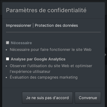
Paramètres de confidentialité
Album de lieux Brühl
en Bade-Wurtemberg,Allemagne
Impressionner
|
Protection des données
Nécessaire
Ajouter au panier int.
Nécessaire pour faire fonctionner le site Web
Analyse par Google Analytics
Observer l'utilisation du site Web et optimiser
l'expérience utilisateur
Évaluation des campagnes marketing
Je ne suis pas d'accord
Convenue
Parc industriel Schütte-Lanz-Park à Brühl dans le
département Bade-Wurtemberg, Allemagne
prise le