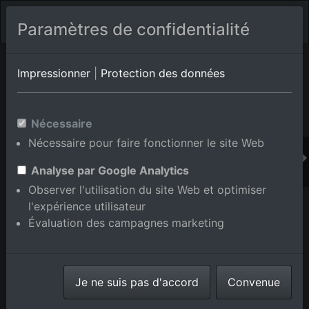
Paramètres de confidentialité
Album de lieux Brühl
en Bade-Wurtemberg,Allemagne
Impressionner
|
Protection des données
Nécessaire
Ajouter au panier int.
Nécessaire pour faire fonctionner le site Web
Analyse par Google Analytics
Observer l'utilisation du site Web et optimiser
l'expérience utilisateur
Évaluation des campagnes marketing
Je ne suis pas d'accord
Convenue
Parc industriel Schütte-Lanz-Park à Brühl dans le
département Bade-Wurtemberg, Allemagne
prise le